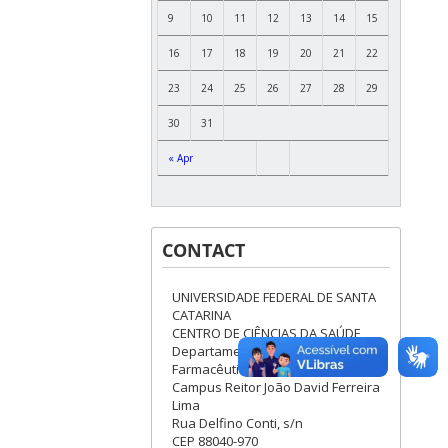
9
10
11
12
13
14
15
16
17
18
19
20
21
22
23
24
25
26
27
28
29
30
31
« Apr
CONTACT
UNIVERSIDADE FEDERAL DE SANTA
CATARINA
CENTRO DE CIÊNCIAS DA SAÚDE
Departamento de Ciências
Farmacêuticas-Blocos J/K
Campus Reitor João David Ferreira
Lima
Rua Delfino Conti, s/n
CEP 88040-970