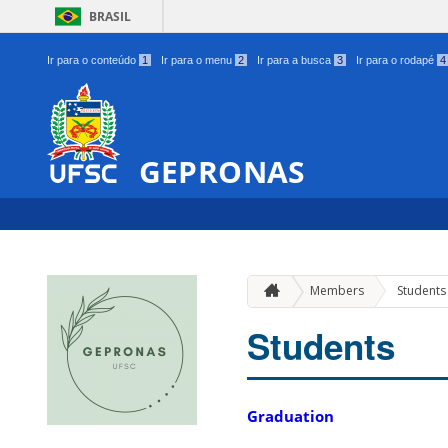
BRASIL
Ir para o conteúdo
1
Ir para o menu
2
Ir para a busca
3
Ir para o rodapé
4
GEPRONAS
Members
Students
Students
Graduation