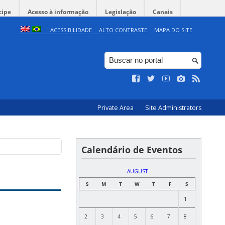
cipe
Acesso à informação
Legislação
Canais
ACESSIBILIDADE
ALTO CONTRASTE
MAPA DO SITE
Private Area
Site Administrators
Calendário de Eventos
AUGUST
S
M
T
W
T
F
S
1
2
3
4
5
6
7
8