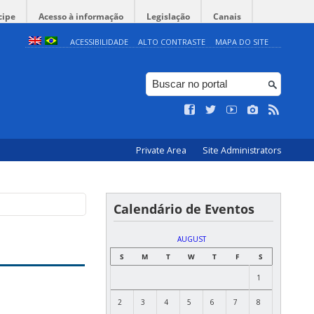
cipe
Acesso à informação
Legislação
Canais
ACESSIBILIDADE
ALTO CONTRASTE
MAPA DO SITE
Private Area
Site Administrators
Calendário de Eventos
AUGUST
S
M
T
W
T
F
S
1
2
3
4
5
6
7
8