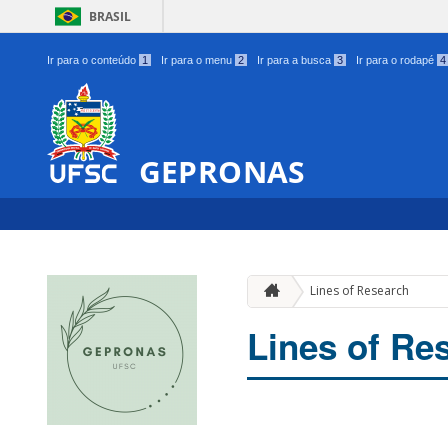
BRASIL
Ir para o conteúdo
1
Ir para o menu
2
Ir para a busca
3
Ir para o rodapé
4
GEPRONAS
Lines of Research
Lines of Re