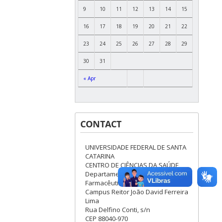
9
10
11
12
13
14
15
16
17
18
19
20
21
22
23
24
25
26
27
28
29
30
31
« Apr
CONTACT
UNIVERSIDADE FEDERAL DE SANTA
CATARINA
CENTRO DE CIÊNCIAS DA SAÚDE
Departamento de Ciências
Farmacêuticas-Blocos J/K
Campus Reitor João David Ferreira
Lima
Rua Delfino Conti, s/n
CEP 88040-970