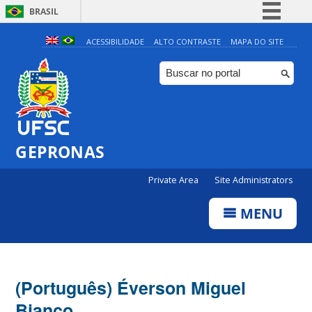
BRASIL
Simplifique!
ACESSIBILIDADE
ALTO CONTRASTE
MAPA DO SITE
Comunica BR
Participe
Acesso à informação
Legislação
GEPRONAS
Canais
Private Area
Site Administrators
MENU
(Português) Éverson Miguel
Bianco