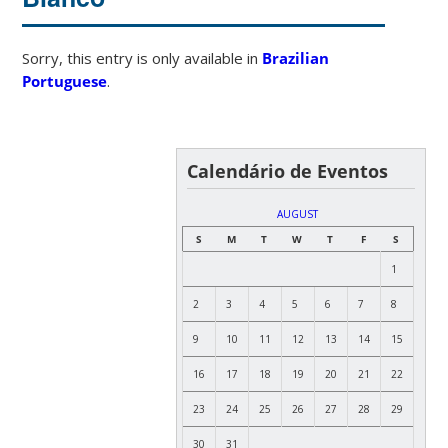
Sorry, this entry is only available in
Brazilian
Portuguese
.
Calendário de Eventos
AUGUST
S
M
T
W
T
F
S
1
2
3
4
5
6
7
8
9
10
11
12
13
14
15
16
17
18
19
20
21
22
23
24
25
26
27
28
29
30
31