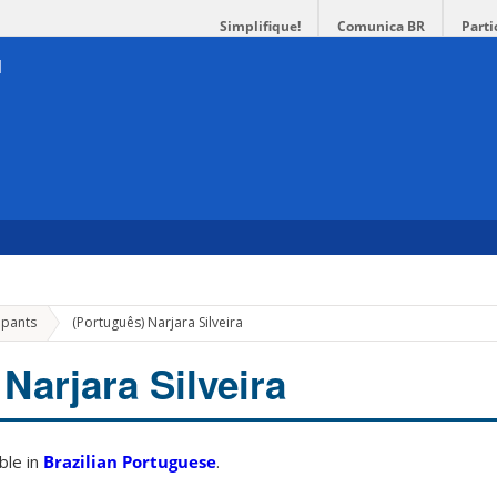
Simplifique!
Comunica BR
Parti
ipants
(Português) Narjara Silveira
Narjara Silveira
able in
Brazilian Portuguese
.