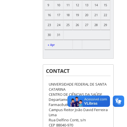
9
10
11
12
13
14
15
16
17
18
19
20
21
22
23
24
25
26
27
28
29
30
31
« Apr
CONTACT
UNIVERSIDADE FEDERAL DE SANTA
CATARINA
CENTRO DE CIÊNCIAS DA SAÚDE
Departamento de Ciências
Farmacêuticas-Blocos J/K
Campus Reitor João David Ferreira
Lima
Rua Delfino Conti, s/n
CEP 88040-970