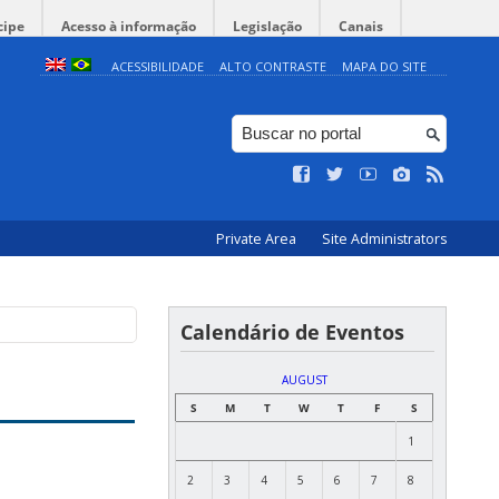
cipe
Acesso à informação
Legislação
Canais
ACESSIBILIDADE
ALTO CONTRASTE
MAPA DO SITE
Private Area
Site Administrators
Calendário de Eventos
AUGUST
S
M
T
W
T
F
S
1
2
3
4
5
6
7
8