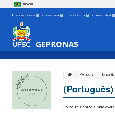
BRASIL
Ir para o conteúdo
1
Ir para o menu
2
Ir para a busca
3
Ir para o rodapé
4
GEPRONAS
Members
Ex-partic
(Português) 
Sorry, this entry is only avail