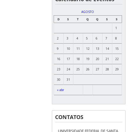
AGOSTO
D
S
T
Q
Q
S
S
1
2
3
4
5
6
7
8
9
10
11
12
13
14
15
16
17
18
19
20
21
22
23
24
25
26
27
28
29
30
31
« abr
CONTATOS
UNIVERSIDADE FEDERAL DE SANTA