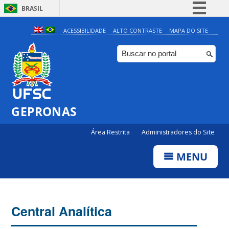
BRASIL
Simplifique!
ACESSIBILIDADE
ALTO CONTRASTE
MAPA DO SITE
Comunica BR
Participe
Acesso à informação
Legislação
GEPRONAS
Canais
Área Restrita
Administradores do Site
MENU
Central Analítica